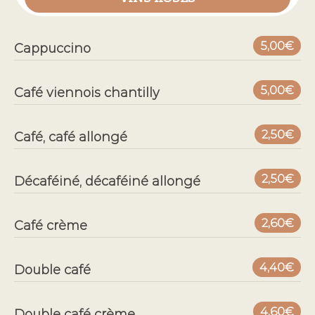
5,00€
Cappuccino
5,00€
Café viennois chantilly
2,50€
Café, café allongé
2,50€
Décaféiné, décaféiné allongé
2,60€
Café crème
4,40€
Double café
4,60€
Double café crème