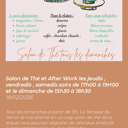
D and R : Déco et Resto , nombreux objets
Salon de Thé et After Work les jeudis ,
et meubles à vendre au Restaurant
vendredis , samedis soirs de 17h00 à 19H00
05/04/2023
et le dimanche de 15h30 à 18h30
19/02/2026
Notre déco vous plaît ? Vous pouvez l'acheter ! Nous
vous proposons de nombreux accessoires, objets et
Tous les dimanches à partir de 15h, La Terrasse du
même meubles, pour décorer votre intérieur. Les prix
Héron se transforme en un cosy salon de thé dans
sont indiqués sur chaque article. N'hésitez pas à vous
lequel vous pourrez déguster de délicieux produits
renseigner auprès de notre équipe en salle si vous êtes