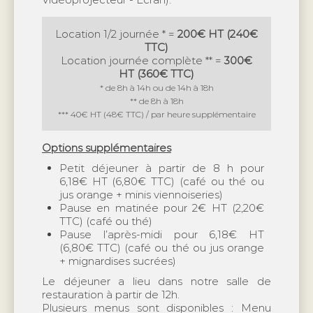
Location 1/2 journée * =
200€ HT (240€
TTC)
Location journée complète ** =
300€
HT (360€ TTC)
* de 8h à 14h ou de 14h à 18h
** de 8h à 18h
*** 40€ HT (48€ TTC) / par heure supplémentaire
Options supplémentaires
Petit déjeuner à partir de 8 h pour
6,18€ HT (6,80€ TTC) (café ou thé ou
jus orange + minis viennoiseries)
Pause en matinée pour 2€ HT (2,20€
TTC) (café ou thé)
Pause l’après-midi pour 6,18€ HT
(6,80€ TTC) (café ou thé ou jus orange
+ mignardises sucrées)
Le déjeuner a lieu dans notre salle de
restauration à partir de 12h.
Plusieurs menus sont disponibles : Menu