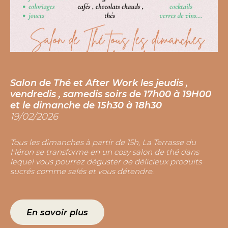
D and R : Déco et Resto , nombreux objets
Salon de Thé et After Work les jeudis ,
et meubles à vendre au Restaurant
vendredis , samedis soirs de 17h00 à 19H00
05/04/2023
et le dimanche de 15h30 à 18h30
19/02/2026
Notre déco vous plaît ? Vous pouvez l'acheter ! Nous
vous proposons de nombreux accessoires, objets et
Tous les dimanches à partir de 15h, La Terrasse du
même meubles, pour décorer votre intérieur. Les prix
Héron se transforme en un cosy salon de thé dans
sont indiqués sur chaque article. N'hésitez pas à vous
lequel vous pourrez déguster de délicieux produits
renseigner auprès de notre équipe en salle si vous êtes
sucrés comme salés et vous détendre.
intéressé...
En savoir plus