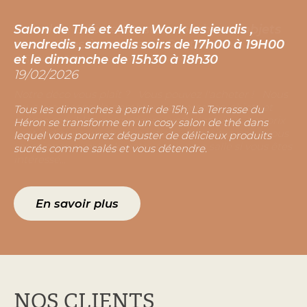
D and R : Déco et Resto , nombreux objets
Salon de Thé et After Work les jeudis ,
et meubles à vendre au Restaurant
vendredis , samedis soirs de 17h00 à 19H00
05/04/2023
et le dimanche de 15h30 à 18h30
19/02/2026
Notre déco vous plaît ? Vous pouvez l'acheter ! Nous
vous proposons de nombreux accessoires, objets et
Tous les dimanches à partir de 15h, La Terrasse du
même meubles, pour décorer votre intérieur. Les prix
Héron se transforme en un cosy salon de thé dans
sont indiqués sur chaque article. N'hésitez pas à vous
lequel vous pourrez déguster de délicieux produits
renseigner auprès de notre équipe en salle si vous êtes
sucrés comme salés et vous détendre.
intéressé...
En savoir plus
NOS CLIENTS